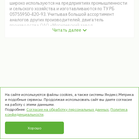
широко используются на предприятиях промышленности
и сельского хозяйства и изготавливаются по ТУ РБ
05755950-420-93. Учитывая большой ассортимент
аналогов других производителей, двигатель
производства ОАО «Могилевский завод
Читать далее
«Электродвигатель» Республика Беларусь заметно
выделяется среди конкурентов - превосходное
качество, разумная цена, соответствие стандартам
ГОСТ и проверенная десятилетиями надежность –
благодаря этим преимуществам, большинство клиентов
выбирает модели именно этой серии.
На сайте используются файлы cookies, а также системы Яндекс.Метрика
и подобные сервисы. Продолжая использовать сайт вы даете согласие
на работу с этими данными.
Подробнее:
Согласие на обработку персональных данных
,
Политика
© ООО «ТРЭК». Все права защищены
конфиденциальности
.
1999 - 2026
Хорошо