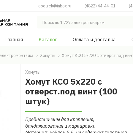
oootrek@inbox.ru
(4822) 44-44-01
(4
Главная
Каталог
Оплата и доставка
 электромонтажа
Хомуты
Хомут КСО 5х220 с отверст.под винт
Хомуты
Хомут КСО 5х220 с
отверст.под винт (100
штук)
Предназначены для крепления,
бандажирования и маркировки
Материал: нейлон 6.6, не содержит галогенов,