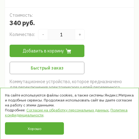
Стоимость:
340 руб.
Количество:
-
+
Добавить в корзину
Быстрый заказ
Коммутационное устройство, которое предназначено
для переключения электрических цепей переменного
тока частотой 50/60 Гц с напряжением до 660 В и
На сайте используются файлы cookies, а также системы Яндекс.Метрика
постоянным напряжением до 400В. Выпускаются в типах:
и подобные сервисы. Продолжая использовать сайт вы даете согласие
•с длинной ручкой •с короткой ручкой •с подсветкой •без
на работу с этими данными.
подсветки •с замком
Подробнее:
Согласие на обработку персональных данных
,
Политика
конфиденциальности
.
Хорошо
© ООО «ТРЭК». Все права защищены
1999 - 2026