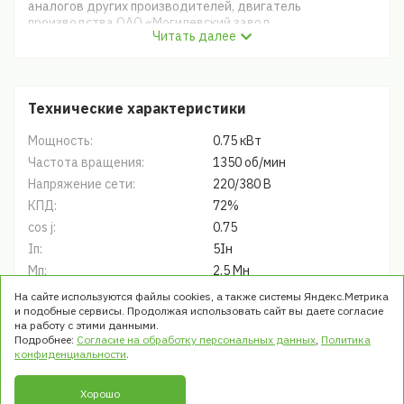
аналогов других производителей, двигатель
производства ОАО «Могилевский завод
Читать далее
«Электродвигатель» Республика Беларусь заметно
выделяется среди конкурентов - превосходное
качество, разумная цена, соответствие стандартам
ГОСТ и проверенная десятилетиями надежность –
благодаря этим преимуществам, большинство клиентов
Технические характеристики
выбирает модели именно этой серии.
Мощность:
0.75 кВт
Частота вращения:
1350 об/мин
Напряжение сети:
220/380 В
КПД:
72%
cos j:
0.75
Iп:
5Iн
Mп:
2.5 Мн
Мmax:
2.6 Мн
На сайте используются файлы cookies, а также системы Яндекс.Метрика
и подобные сервисы. Продолжая использовать сайт вы даете согласие
Мmin:
2.4 Мн
на работу с этими данными.
Масса:
9.4 кг
Подробнее:
Согласие на обработку персональных данных
,
Политика
конфиденциальности
.
Хорошо
© ООО «ТРЭК». Все права защищены