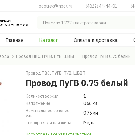
oootrek@inbox.ru
(4822) 44-44-01
(4
Главная
Каталог
Оплата и доставка
овода
Провод ПВС, ПУГВ, ПУВ, ШВВП
Провод ПуГВ 0.75 белый
Провод ПВС, ПУГВ, ПУВ, ШВВП
Провод ПуГВ 0.75 белый
Количество жил
1
Напряжение
0.66 кВ
Номинальное сечение
0.75 мм
жил
Токопроводящая жила
Медь
Посмотреть все характеристики