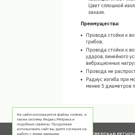
Цвет сплошной изол
заказе.
Преимущества:
Провода стойки к в
грибов;
Провода стойки к в
ударов, линейного ус
вибрационных нагруз
Провода не распрос
Радиус изгиба при м
менее 5 диаметров 
На сайте используются файлы cookies, а
также системы Яндекс.Метрика и
подобные сервисы. Продолжая
использовать сайт вы даете согласие на
работу с этими данными.