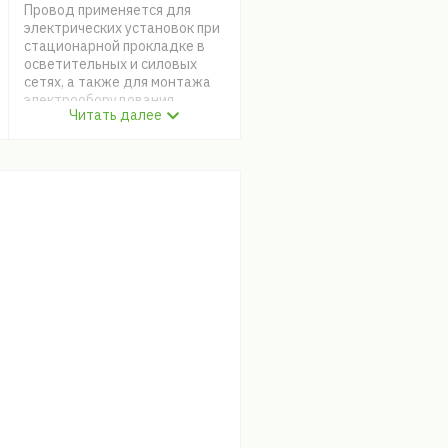
Провод применяется для
электрических установок при
стационарной прокладке в
осветительных и силовых
сетях, а также для монтажа
электрооборудования,
Читать далее
машин, механизмов и станков
на номинальное напряжение
до 450 В частотой до 400 Гц
или постоянное напряжение
до 1000 В. Предназначен для
монтажа электрических
цепей, где возможны изгибы
проводов.