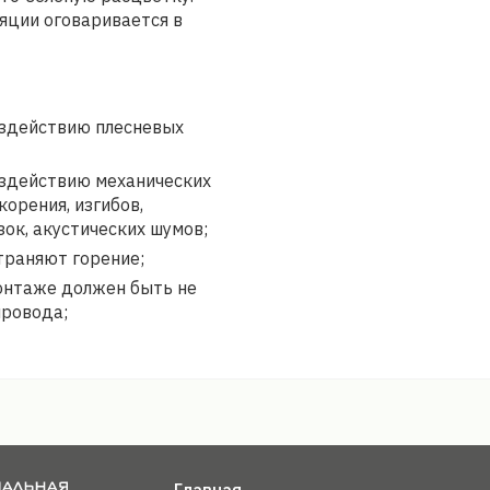
яции оговаривается в
оздействию плесневых
оздействию механических
корения, изгибов,
ок, акустических шумов;
траняют горение;
онтаже должен быть не
провода;