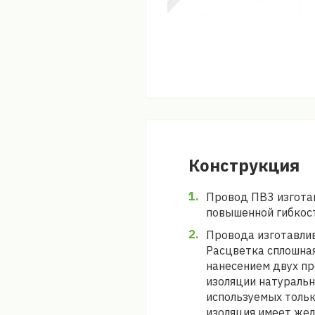
Конструкция
Провод ПВ3 изгота
повышенной гибкост
Провода изготавли
Расцветка сплошна
нанесением двух пр
изоляции натуральн
используемых тольк
изоляция имеет жел