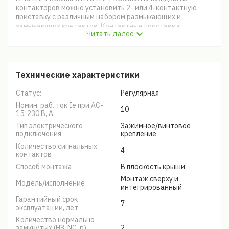
контакторов можно установить 2- или 4-контактную
приставку с различным набором размыкающих и
замыкающих контактов. Контактные приставки
Читать далее
механически соединяются с контакторами и
фиксируются при помощи защелки.
Технические характеристики
Статус:
Регулярная
Номин. раб. ток Ie при AC-
10
15, 230 В, А
Тип электрического
Зажимное/винтовое
подключения
крепление
Количество сигнальных
4
контактов
Способ монтажа
В плоскость крыши
Монтаж сверху и
Модель/исполнение
интегрированный
Гарантийный срок
7
эксплуатации, лет
Количество нормально
замкнутых (НЗ, NC, р)
2