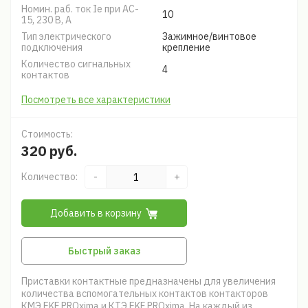
Номин. раб. ток Ie при AC-
10
15, 230 В, А
Тип электрического
Зажимное/винтовое
подключения
крепление
Количество сигнальных
4
контактов
Посмотреть все характеристики
Стоимость:
320 руб.
Количество:
-
+
Добавить в корзину
Быстрый заказ
Приставки контактные предназначены для увеличения
количества вспомогательных контактов контакторов
КМЭ EKF PROxima и КТЭ EKF PROxima. На каждый из