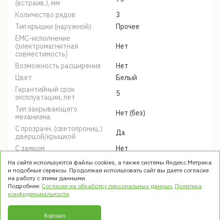
(встраив.), мм
Количество рядов
3
Тип крышки (наружной)
Прочее
EMC-исполнение
(электромагнитная
Нет
совместимость)
Возможность расширения
Нет
Цвет
Белый
Гарантийный срок
5
эксплуатации, лет
Тип закрывающего
Нет (без)
механизма
С прозрачн. (светопрониц.)
Да
дверцой/крышкой
С замком
Нет
Срок службы, лет
10
На сайте используются файлы cookies, а также системы Яндекс.Метрика
и подобные сервисы. Продолжая использовать сайт вы даете согласие
Серия
PROxima
на работу с этими данными.
Модель крышки
Прочее
Подробнее:
Согласие на обработку персональных данных
,
Политика
конфиденциальности
.
Хорошо
© ООО «ТРЭК». Все права защищены