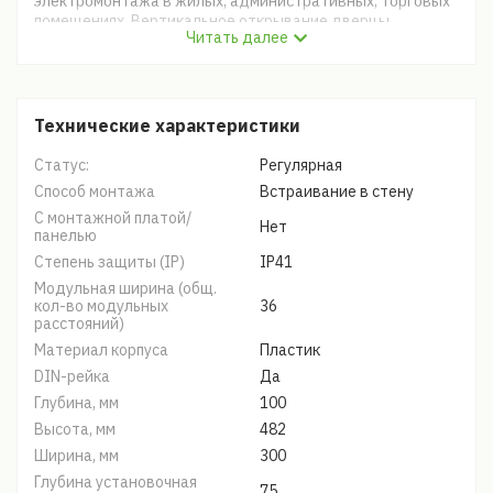
электромонтажа в жилых, административных, торговых
помещениях. Вертикальное открывание дверцы
Читать далее
позволяет устанавливать бокс независимо от положения
соседних стен. Электрощиты изготовлены из прочного
ABS-пластика.
Технические характеристики
Статус:
Регулярная
Способ монтажа
Встраивание в стену
С монтажной платой/
Нет
панелью
Степень защиты (IP)
IP41
Модульная ширина (общ.
кол-во модульных
36
расстояний)
Материал корпуса
Пластик
DIN-рейка
Да
Глубина, мм
100
Высота, мм
482
Ширина, мм
300
Глубина установочная
75