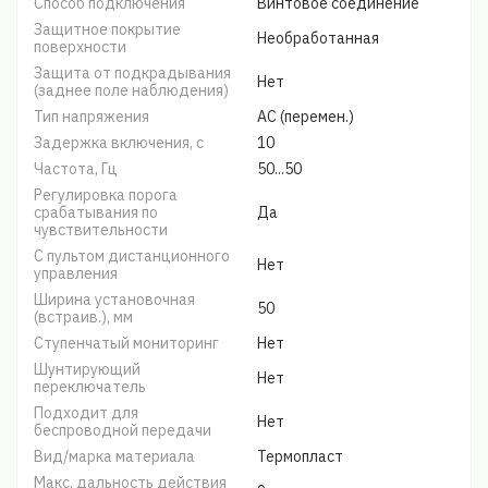
Способ подключения
Винтовое соединение
Защитное покрытие
Необработанная
поверхности
Защита от подкрадывания
Нет
(заднее поле наблюдения)
Тип напряжения
AC (перемен.)
Задержка включения, с
10
Частота, Гц
50...50
Регулировка порога
срабатывания по
Да
чувствительности
С пультом дистанционного
Нет
управления
Ширина установочная
50
(встраив.), мм
Ступенчатый мониторинг
Нет
Шунтирующий
Нет
переключатель
Подходит для
Нет
беспроводной передачи
Вид/марка материала
Термопласт
Макс. дальность действия